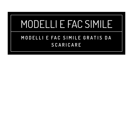
Skip
Skip
Skip
to
to
to
main
primary
footer
MODELLI E FAC SIMILE
content
sidebar
MODELLI E FAC SIMILE GRATIS DA
SCARICARE