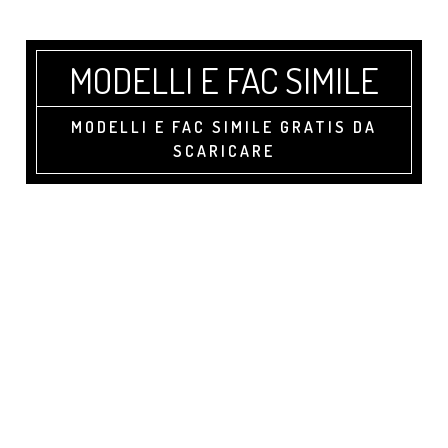
Skip
Skip
Skip
to
to
to
main
primary
footer
MODELLI E FAC SIMILE
content
sidebar
MODELLI E FAC SIMILE GRATIS DA
SCARICARE