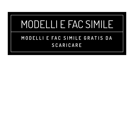
Skip
Skip
Skip
to
to
to
main
primary
footer
MODELLI E FAC SIMILE
content
sidebar
MODELLI E FAC SIMILE GRATIS DA
SCARICARE