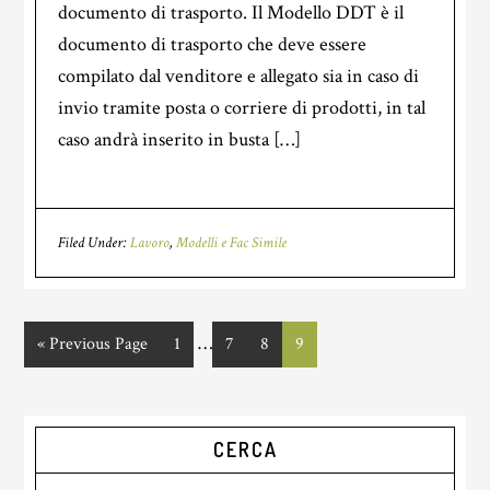
documento di trasporto. Il Modello DDT è il
documento di trasporto che deve essere
compilato dal venditore e allegato sia in caso di
invio tramite posta o corriere di prodotti, in tal
caso andrà inserito in busta […]
Filed Under:
Lavoro
,
Modelli e Fac Simile
Interim
…
«
Go
Previous Page
Page
1
Page
7
Page
8
Page
9
pages
to
omitted
Primary
CERCA
Sidebar