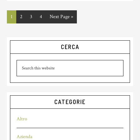
Page
1
Page
2
Page
3
Page
4
Go
Next Page »
to
Primary
CERCA
Sidebar
Search
this
website
CATEGORIE
Altro
Azienda