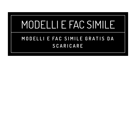
Skip
Skip
Skip
to
to
to
main
primary
footer
MODELLI E FAC SIMILE
content
sidebar
MODELLI E FAC SIMILE GRATIS DA
SCARICARE