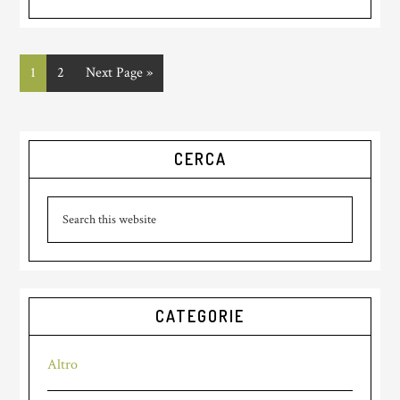
Page
1
Page
2
Go
Next Page »
to
Primary
CERCA
Sidebar
Search
this
website
CATEGORIE
Altro