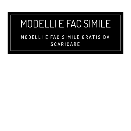
Skip
Skip
Skip
to
to
to
main
primary
footer
MODELLI E FAC SIMILE
content
sidebar
MODELLI E FAC SIMILE GRATIS DA
SCARICARE