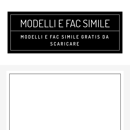
Skip
Skip
Skip
to
to
to
main
primary
footer
MODELLI E FAC SIMILE
content
sidebar
MODELLI E FAC SIMILE GRATIS DA
SCARICARE