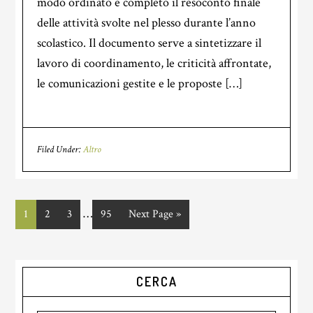
modo ordinato e completo il resoconto finale
delle attività svolte nel plesso durante l’anno
scolastico. Il documento serve a sintetizzare il
lavoro di coordinamento, le criticità affrontate,
le comunicazioni gestite e le proposte […]
Filed Under:
Altro
Interim
…
Page
1
Page
2
Page
3
Page
95
Go
Next Page »
pages
to
omitted
Primary
CERCA
Sidebar