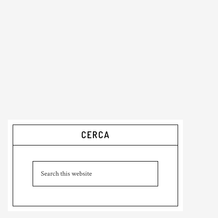
Primary
CERCA
Sidebar
Search
this
website