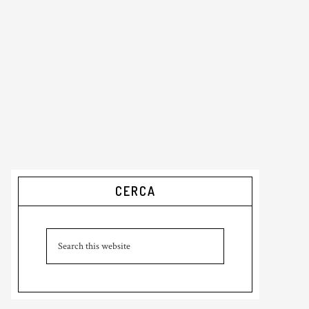
Primary
CERCA
Sidebar
Search
this
website