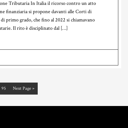
e Tributaria In Italia il ricorso contro un atto
ne finanziaria si propone davanti alle Corti di
ia di primo grado, che fino al 2022 si chiamavano
rie. Il rito è disciplinato dal […]
Page
95
Go
Next Page »
to