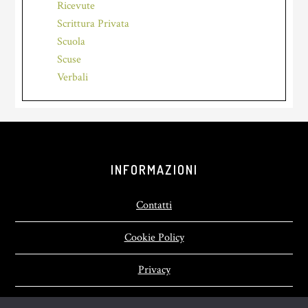
Ricevute
Scrittura Privata
Scuola
Scuse
Verbali
Footer
INFORMAZIONI
Contatti
Cookie Policy
Privacy