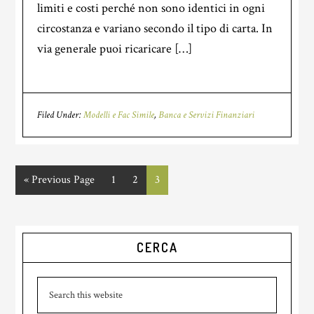
limiti e costi perché non sono identici in ogni
circostanza e variano secondo il tipo di carta. In
via generale puoi ricaricare […]
Filed Under:
Modelli e Fac Simile
,
Banca e Servizi Finanziari
«
Go
Previous Page
Page
1
Page
2
Page
3
to
Primary
CERCA
Sidebar
Search
this