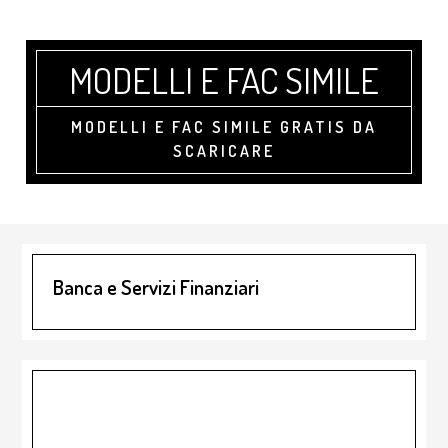
Skip
Skip
Skip
to
to
to
main
primary
footer
MODELLI E FAC SIMILE
content
sidebar
MODELLI E FAC SIMILE GRATIS DA
SCARICARE
Banca e Servizi Finanziari