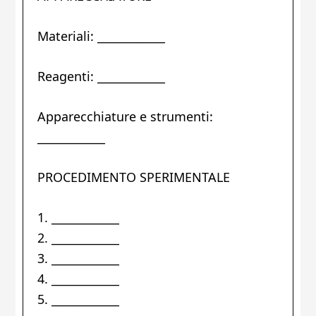
Materiali: ____________
Reagenti: ____________
Apparecchiature e strumenti:
____________
PROCEDIMENTO SPERIMENTALE
1. ____________
2. ____________
3. ____________
4. ____________
5. ____________