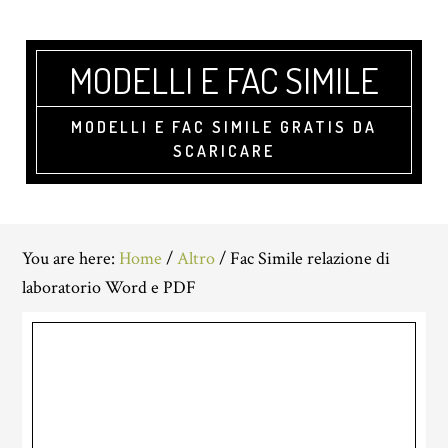
Skip
Skip
Skip
to
to
to
main
primary
footer
MODELLI E FAC SIMILE
content
sidebar
MODELLI E FAC SIMILE GRATIS DA
SCARICARE
You are here:
Home
/
Altro
/
Fac Simile relazione di
laboratorio Word e PDF