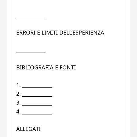
____________
ERRORI E LIMITI DELL’ESPERIENZA
____________
BIBLIOGRAFIA E FONTI
1. ____________
2. ____________
3. ____________
4. ____________
ALLEGATI