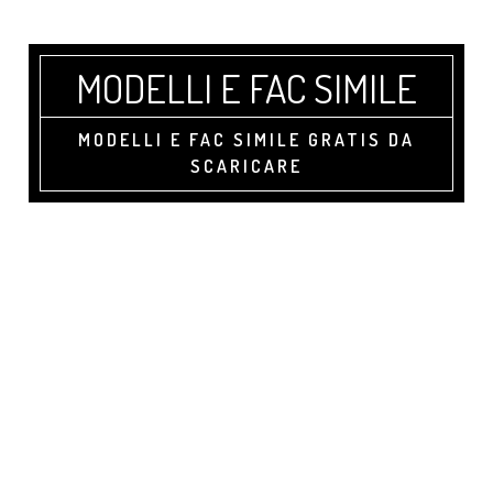
Skip
Skip
Skip
to
to
to
main
primary
footer
MODELLI E FAC SIMILE
content
sidebar
MODELLI E FAC SIMILE GRATIS DA
SCARICARE