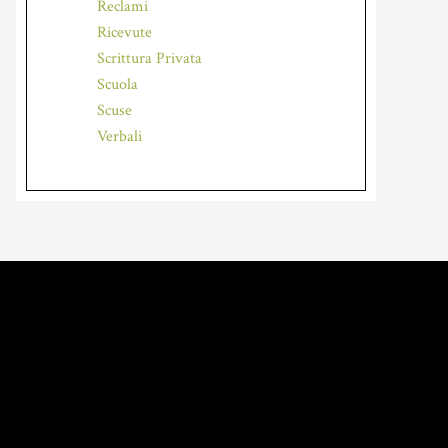
Reclami
Ricevute
Scrittura Privata
Scuola
Scuse
Verbali