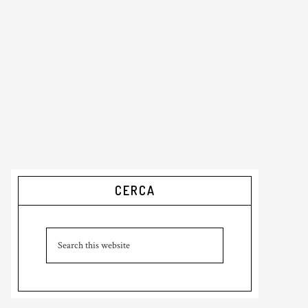
Primary
CERCA
Sidebar
Search
this
website