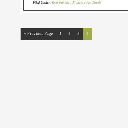
Filed Under:
Enti Pubblici
,
Modelli e Fac Simile
«
Go
Previous Page
Page
1
Page
2
Page
3
Page
4
to