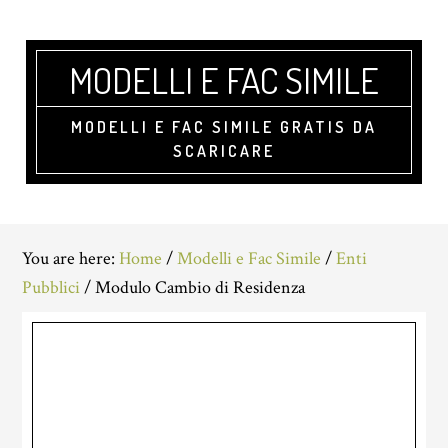
Skip
Skip
Skip
to
to
to
main
primary
footer
MODELLI E FAC SIMILE
content
sidebar
MODELLI E FAC SIMILE GRATIS DA
SCARICARE
You are here:
Home
/
Modelli e Fac Simile
/
Enti
Pubblici
/
Modulo Cambio di Residenza