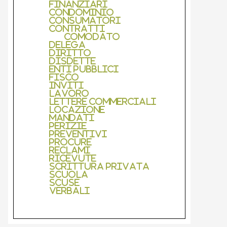
Finanziari
Condominio
Consumatori
Contratti
Comodato
Delega
Diritto
Disdette
Enti Pubblici
Fisco
Inviti
Lavoro
Lettere Commerciali
Locazione
Mandati
Perizie
Preventivi
Procure
Reclami
Ricevute
Scrittura Privata
Scuola
Scuse
Verbali