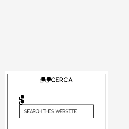
CERCA
Primary
Sidebar
Search
this
website