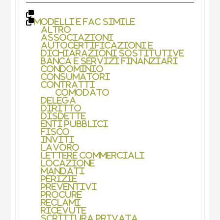
Modelli e Fac Simile
Altro
Associazioni
Autocertificazioni e
Dichiarazioni Sostitutive
Banca e Servizi Finanziari
Condominio
Consumatori
Contratti
Comodato
Delega
Diritto
Disdette
Enti Pubblici
Fisco
Inviti
Lavoro
Lettere Commerciali
Locazione
Mandati
Perizie
Preventivi
Procure
Reclami
Ricevute
Scrittura Privata