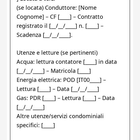
(se locata) Conduttore: [Nome
Cognome] – CF [____] – Contratto
registrato il [__/__/____] n. [____] –
Scadenza [__/__/____].
Utenze e letture (se pertinenti)
Acqua: lettura contatore [____] in data
[__/__/____] – Matricola [____]
Energia elettrica: POD [IT00____] –
Lettura [____] – Data [__/__/____]
Gas: PDR [____] – Lettura [____] – Data
[__/__/____]
Altre utenze/servizi condominiali
specifici: [____]