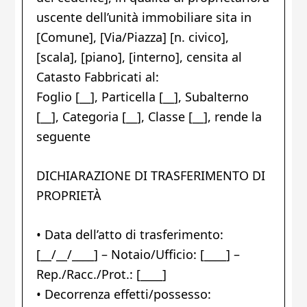
uscente dell’unità immobiliare sita in
[Comune], [Via/Piazza] [n. civico],
[scala], [piano], [interno], censita al
Catasto Fabbricati al:
Foglio [__], Particella [__], Subalterno
[__], Categoria [__], Classe [__], rende la
seguente
DICHIARAZIONE DI TRASFERIMENTO DI
PROPRIETÀ
• Data dell’atto di trasferimento:
[__/__/____] – Notaio/Ufficio: [____] –
Rep./Racc./Prot.: [____]
• Decorrenza effetti/possesso: