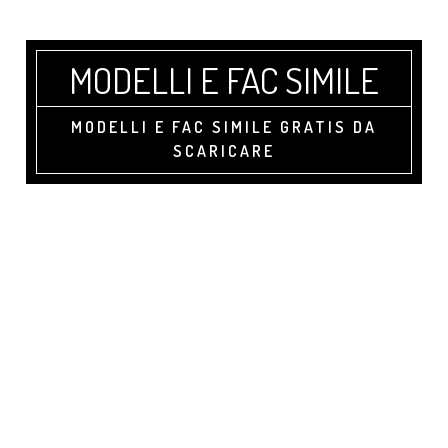
Skip
Skip
Skip
to
to
to
main
primary
footer
MODELLI E FAC SIMILE
content
sidebar
MODELLI E FAC SIMILE GRATIS DA
SCARICARE