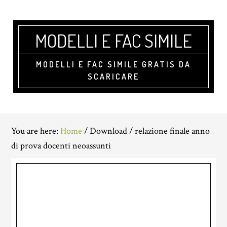
Skip
Skip
Skip
to
to
to
main
primary
footer
MODELLI E FAC SIMILE
content
sidebar
MODELLI E FAC SIMILE GRATIS DA
SCARICARE
You are here:
Home
/
Download
/
relazione finale anno
di prova docenti neoassunti​