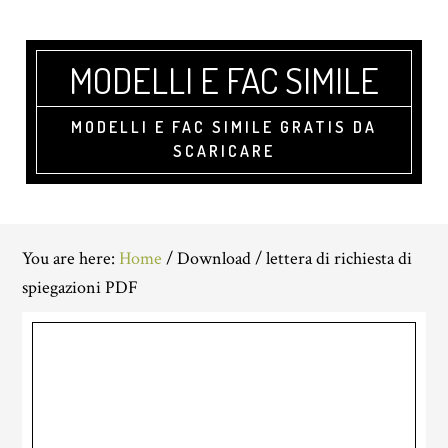
Skip
Skip
Skip
to
to
to
main
primary
footer
MODELLI E FAC SIMILE
content
sidebar
MODELLI E FAC SIMILE GRATIS DA
SCARICARE
You are here:
Home
/
Download
/
lettera di richiesta di
spiegazioni PDF