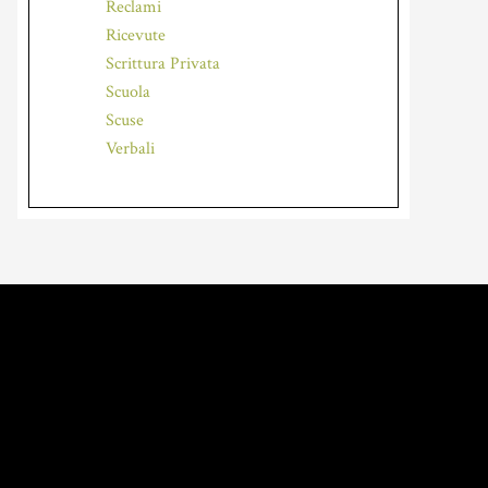
Reclami
Ricevute
Scrittura Privata
Scuola
Scuse
Verbali