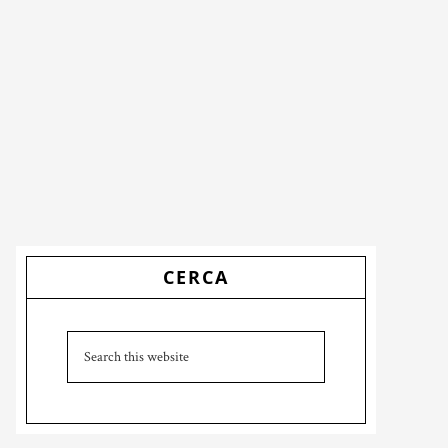
Primary
CERCA
Sidebar
Search
this
website